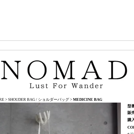
RE
>
SHOUDER BAG / ショルダーバッグ
>
MEDICINE BAG
型
販
購
CO
オプ