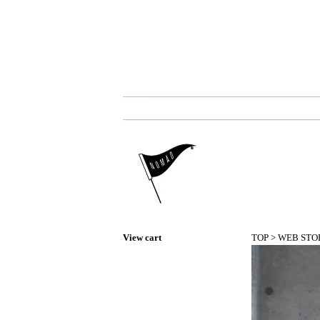
View cart
TOP
>
WEB STO