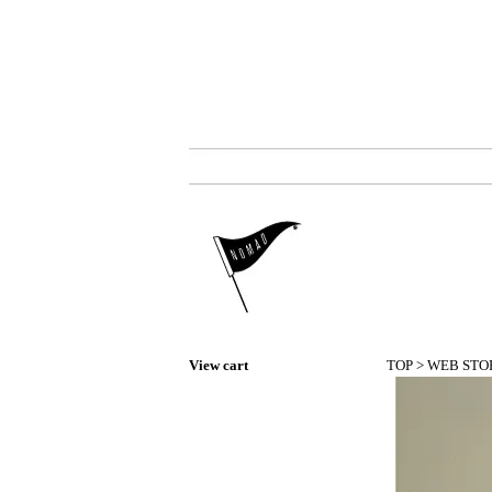
View cart
TOP
>
WEB STO